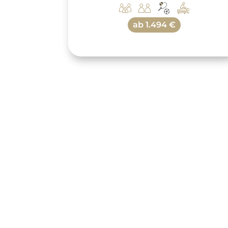
ab
1.494 €