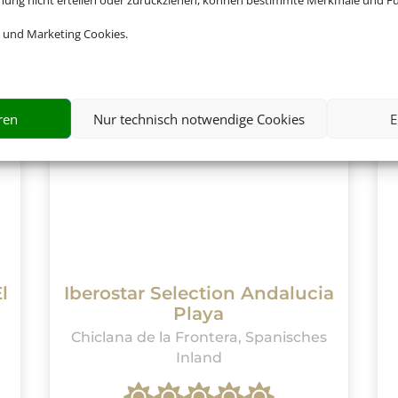
mmung nicht erteilen oder zurückziehen, können bestimmte Merkmale und Fu
 und Marketing Cookies.
ren
Nur technisch notwendige Cookies
E
l
Iberostar Selection Andalucia
Playa
Chiclana de la Frontera, Spanisches
Inland