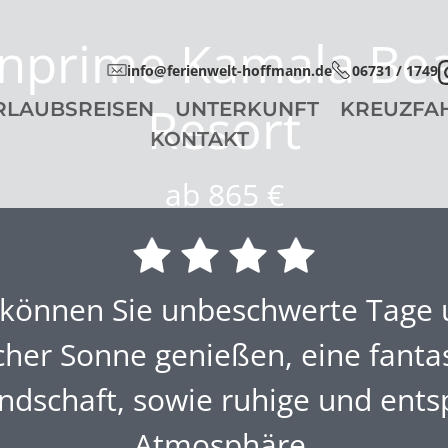
nprime Kamala Be
info@ferienwelt-hoffmann.de
06731 / 1749
Resort
RLAUBSREISEN
UNTERKUNFT
KREUZFA
KONTAKT
ab 865 €
 können Sie unbeschwerte Tage 
cher Sonne genießen, eine fanta
ndschaft, sowie ruhige und ent
Atmosphäre.