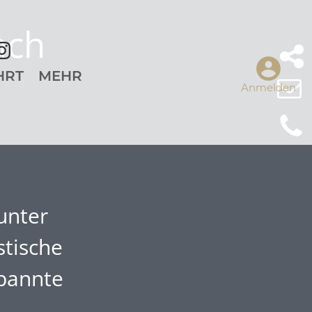
ach
HRT
MEHR
Anmelden
unter
stische
spannte