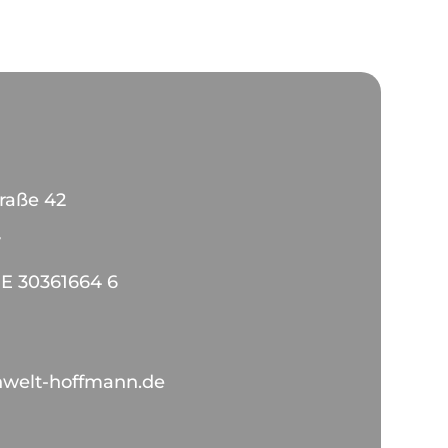
traße 42
y
DE 30361664 6
nwelt-hoffmann.de