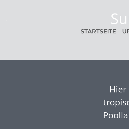
Su
STARTSEITE
U
Hier
tropis
Poolla