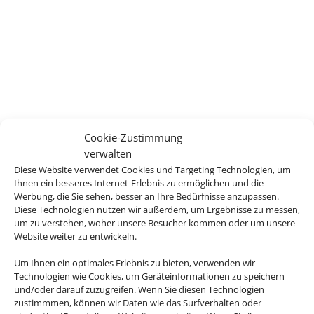
Wir brauchen Ihre
Cookie-Zustimmung
verwalten
Einwilligung
Diese Website verwendet Cookies und Targeting Technologien, um
Ihnen ein besseres Internet-Erlebnis zu ermöglichen und die
Um diesen Inhalt darzustellen, aktivieren Sie bitte die
Werbung, die Sie sehen, besser an Ihre Bedürfnisse anzupassen.
Cookies. Es werden ggf. personenbezogene Daten
Diese Technologien nutzen wir außerdem, um Ergebnisse zu messen,
um zu verstehen, woher unsere Besucher kommen oder um unsere
verarbeitet.
Website weiter zu entwickeln.
Cookies akzeptieren
Um Ihnen ein optimales Erlebnis zu bieten, verwenden wir
Technologien wie Cookies, um Geräteinformationen zu speichern
und/oder darauf zuzugreifen. Wenn Sie diesen Technologien
zustimmmen, können wir Daten wie das Surfverhalten oder