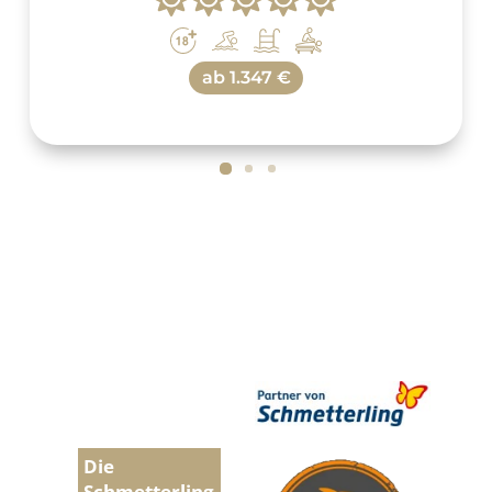
ab
1.347 €
Die
Schmetterling