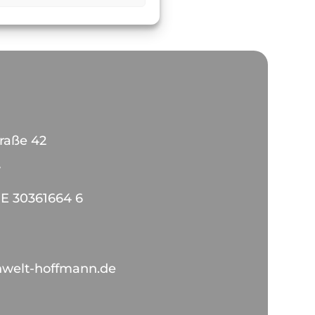
traße 42
y
DE 30361664 6
nwelt-hoffmann.de